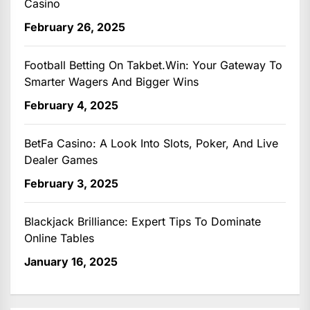
Casino
February 26, 2025
Football Betting On Takbet.Win: Your Gateway To
Smarter Wagers And Bigger Wins
February 4, 2025
BetFa Casino: A Look Into Slots, Poker, And Live
Dealer Games
February 3, 2025
Blackjack Brilliance: Expert Tips To Dominate
Online Tables
January 16, 2025