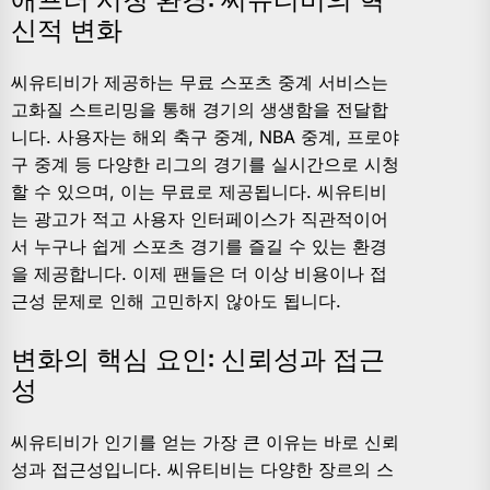
신적 변화
씨유티비가 제공하는 무료 스포츠 중계 서비스는
고화질 스트리밍을 통해 경기의 생생함을 전달합
니다. 사용자는 해외 축구 중계, NBA 중계, 프로야
구 중계 등 다양한 리그의 경기를 실시간으로 시청
할 수 있으며, 이는 무료로 제공됩니다. 씨유티비
는 광고가 적고 사용자 인터페이스가 직관적이어
서 누구나 쉽게 스포츠 경기를 즐길 수 있는 환경
을 제공합니다. 이제 팬들은 더 이상 비용이나 접
근성 문제로 인해 고민하지 않아도 됩니다.
변화의 핵심 요인: 신뢰성과 접근
성
씨유티비가 인기를 얻는 가장 큰 이유는 바로 신뢰
성과 접근성입니다. 씨유티비는 다양한 장르의 스