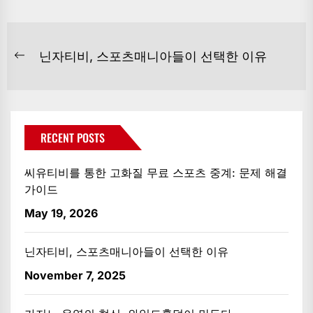
POST
닌자티비, 스포츠매니아들이 선택한 이유
Previous
NAVIGATION
post:
RECENT POSTS
씨유티비를 통한 고화질 무료 스포츠 중계: 문제 해결
가이드
May 19, 2026
닌자티비, 스포츠매니아들이 선택한 이유
November 7, 2025