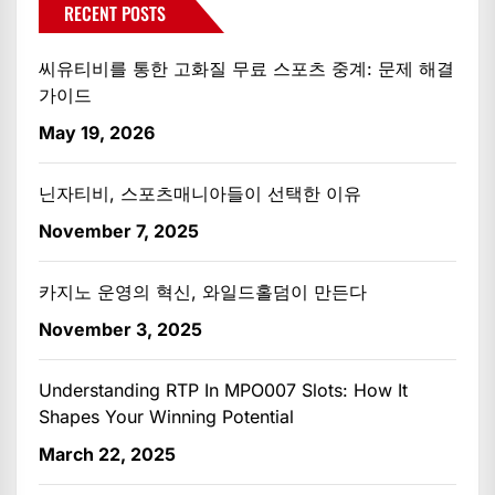
RECENT POSTS
씨유티비를 통한 고화질 무료 스포츠 중계: 문제 해결
가이드
May 19, 2026
닌자티비, 스포츠매니아들이 선택한 이유
November 7, 2025
카지노 운영의 혁신, 와일드홀덤이 만든다
November 3, 2025
Understanding RTP In MPO007 Slots: How It
Shapes Your Winning Potential
March 22, 2025