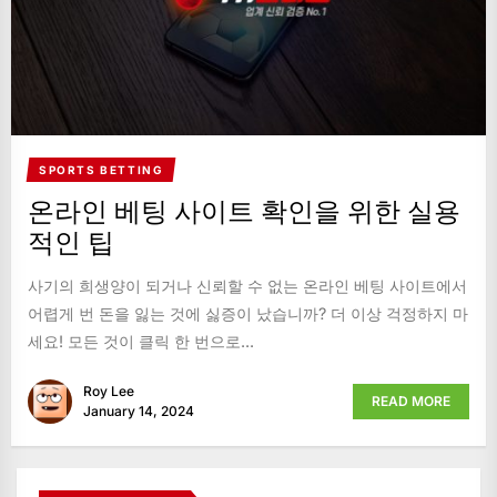
SPORTS BETTING
온라인 베팅 사이트 확인을 위한 실용
적인 팁
사기의 희생양이 되거나 신뢰할 수 없는 온라인 베팅 사이트에서
어렵게 번 돈을 잃는 것에 싫증이 났습니까? 더 이상 걱정하지 마
세요! 모든 것이 클릭 한 번으로...
Roy Lee
READ MORE
January 14, 2024